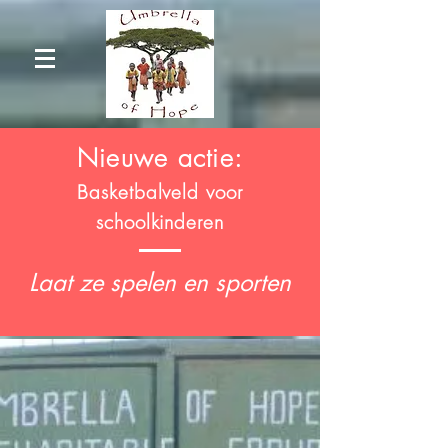
Nieuwe actie:
Basketbalveld voor
schoolkinderen
Laat ze spelen en sporten