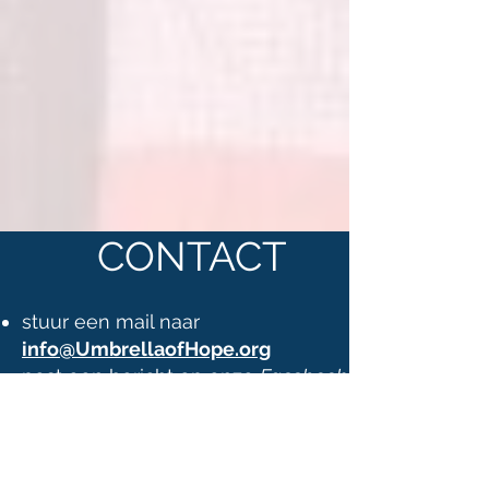
CONTACT
stuur een mail naar
info@UmbrellaofHope.org
post een bericht op onze
Facebook
pagina
of vul hiernaast het contactformulier
in
U